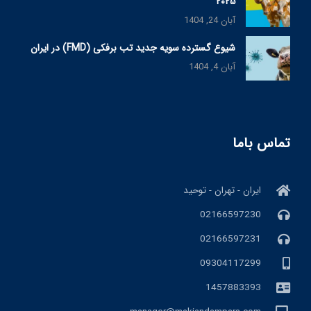
۲۰۲۵
آبان 24, 1404
شیوع گسترده سویه جدید تب برفکی (FMD) در ایران
آبان 4, 1404
تماس باما
ایران - تهران - توحید
02166597230
02166597231
09304117299
1457883393