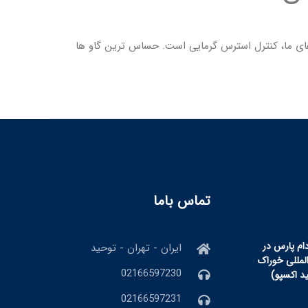
های ما، کنترل استرس گرمایی است. حساس ترین گاو ها
تماس باما
ام پارس در
ایران - تهران - توحید
المللی خوراک
02166597230
ید اکسپو)
02166597231