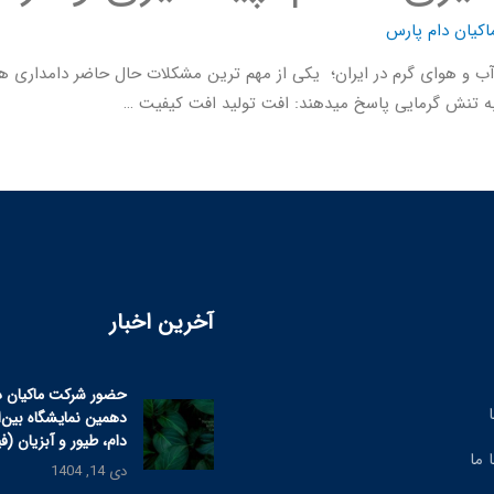
اکیان دام پارس
آب و هوای گرم در ایران؛ یکی از مهم ترین مشکلات حال حاضر دامداری 
به تنش گرمایی پاسخ میدهند: افت توليد افت كيفيت …
آخرین اخبار
حضور شرکت ماکیان د
دهمین نمایشگاه بین‌
دام، طیور و آبزیان (ف
 ما
دی 14, 1404