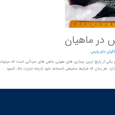
س در ماهیان
کیان دام پارس
یکی از رایج ترین بیماری های عفونی ماهی های سردآبی است که میتواند ب
ارد. هر زمان که شرایط محیطی نامساعد شود (درجه حرارت بالا، کمبود …