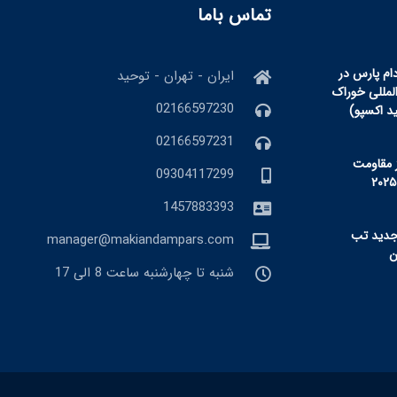
تماس باما
ام پارس در
ایران - تهران - توحید
المللی خوراک
02166597230
ید اکسپو)
02166597231
 مقاومت
09304117299
1457883393
جدید تب
manager@makiandampars.com
شنبه تا چهارشنبه ساعت 8 الی 17