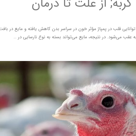
ربه; از علت تا درمان
 نارسایی احتقانی قلب (Congestive Heart Failure – CHF) توانایی قلب در پمپاژ مؤثر خون در سراسر بدن ک
عقب می‌شود. در نتیجه، مایع می‌تواند بسته به نوع نارسایی در …