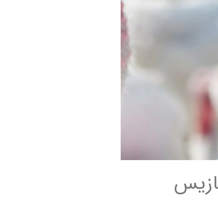
 هیستومونیازیس