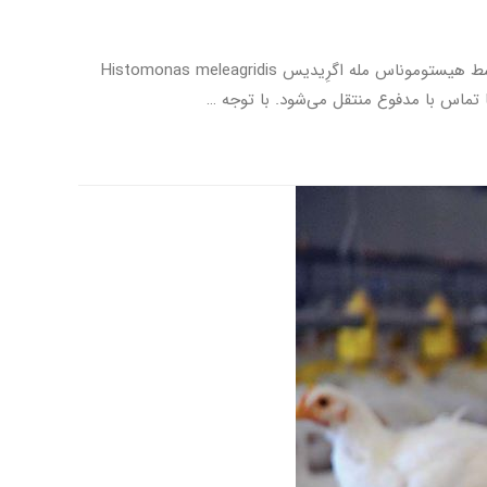
بیماری هیستومونیازیس (Histomoniasis) یا سر سیاه بوقلمون (Blackhead) یک بیماری تک‌یاخته‌ای خطرناک در بوقلمون‌هاست که توسط هیستوموناس مله اگرِیدیس Histomonas meleagridis