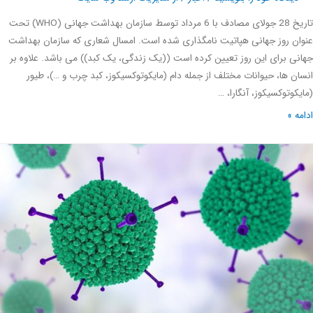
تاریخ 28 جولای مصادف با 6 مرداد توسط سازمان بهداشت جهانی (WHO) تحت
ن روز جهانی هپاتیت نامگذاری شده است. امسال شعاری که سازمان بهداشت
ی برای این روز تعیین کرده است ((یک زندگی، یک کبد)) می باشد. علاوه بر
ن ها، حیوانات مختلف از جمله دام (مایکوتوکسیکوز، کبد چرب و …)، طیور
کوتوکسیکوز، آنگارا، …
ه »