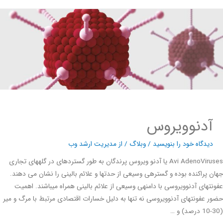
آدنوویروس
دیدگاه‌ خود را بنویسید
/
وبلاگ
/ از
مدیریت ارشد وب
Avi AdenoViruses یا آدنو ویروس پرندگان به طور گسترده­ای در گله­های تجاری
 پراکنده بوده و گستره­ی وسیعی از حدت­ها و علائم بالینی را نشان می دهند.
ت­های آدنوویروسی با دامنه­ی وسیعی از علائم بالینی همراه می­باشند. اهمیت
 عفونت­های آدنوویروسی نه تنها به دلیل خسارات اقتصادی مرتبط با مرگ و میر