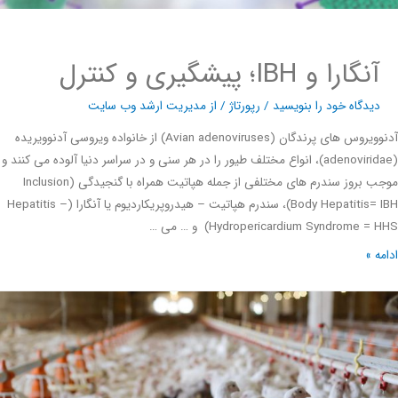
آنگارا و IBH؛ پیشگیری و کنترل
دیدگاه‌ خود را بنویسید
/
رپورتاژ
/ از
مدیریت ارشد وب سایت
آدنوویروس های پرندگان (Avian adenoviruses) از خانواده ویروسی آدنوویریده
(adenoviridae)، انواع مختلف طیور را در هر سنی و در سراسر دنیا آلوده می کنند و
موجب بروز سندرم های مختلفی از جمله هپاتیت همراه با گنجیدگی (Inclusion
Body Hepatitis= IBH)، سندرم هپاتیت – هیدروپریکاردیوم یا آنگارا (Hepatitis –
Hydropericardium Syndrome =) و … می …
ه »