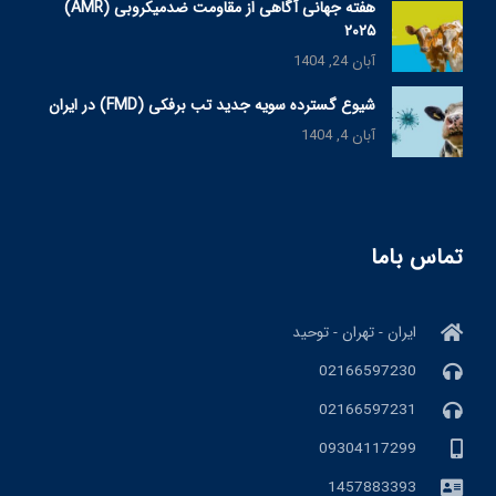
هفته جهانی آگاهی از مقاومت ضدمیکروبی (AMR)
۲۰۲۵
آبان 24, 1404
شیوع گسترده سویه جدید تب برفکی (FMD) در ایران
آبان 4, 1404
تماس باما
ایران - تهران - توحید
02166597230
02166597231
09304117299
1457883393