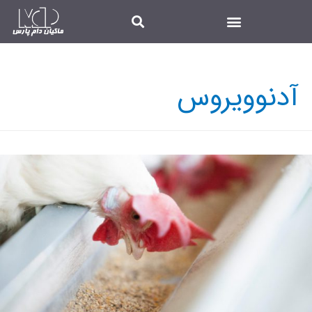
آدنوویروس