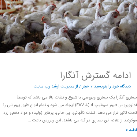
ادامه گسترش آنگارا
دیدگاه‌ خود را بنویسید
/
اخبار
/ از
مدیریت ارشد وب سایت
ری آنگارا یک بیماری ویروسی با شیوع و تلفات بالا می باشد که توسط
آدنوویروس طیور سروتیپ 4 (FAV-4) ایجاد می شود و تمام انواع طیور پرورشی را
تاثیر قرار می دهد. تلفات ناگهانی، بی حالی، پرهای ژولیده و مواد دفعی زرد
ئید از علائم این بیماری در گله می باشند. این ویروس باعث …
ه »