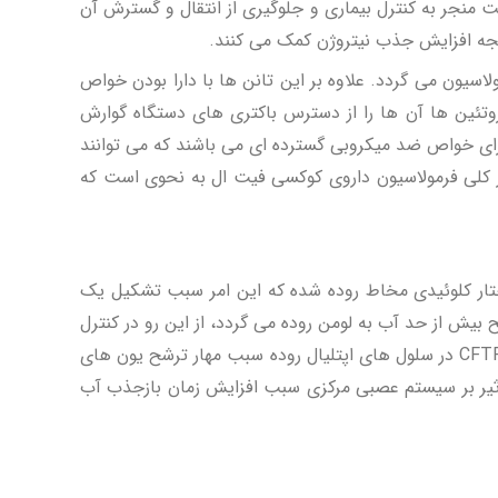
جر به کنترل بیماری و جلوگیری از انتقال و گسترش آن
تیجه افزایش جذب نیتروژن کمک می کنند.
سیون می گردد. علاوه بر این تانن ها با دارا بودن خواص
وتئین ها آن ها را از دسترس باکتری های دستگاه گوارش
ارای خواص ضد میکروبی گسترده ای می باشند که می توانند
ور کلی فرمولاسیون داروی کوکسی فیت ال به نحوی است که
اختار کلوئیدی مخاط روده شده که این امر سبب تشکیل یک
یش از حد آب به لومن روده می گردد، از این رو در کنترل
تانن همچنین از طریق مهار کانال های CFTR (cystic fibrosis transmembrane conductance regulator) در سلول های اپتلیال روده سبب مهار ترشح یون های
ثیر بر سیستم عصبی مرکزی سبب افزایش زمان بازجذب آب