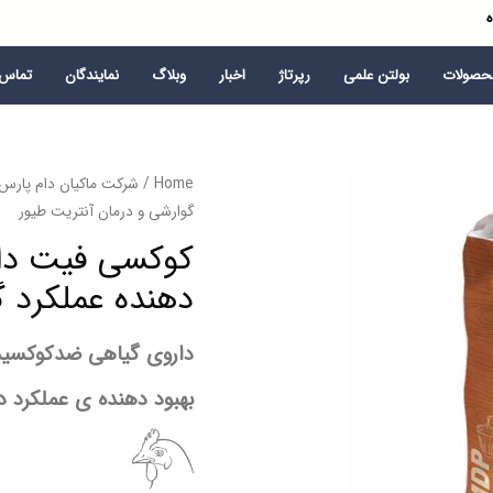
ه
محصولات
بولتن علمی
رپرتاژ
اخبار
وبلاگ
نمایندگان
تماس ب
Home
/
شرکت ماکیان دام پارس
گوارشی و درمان آنتریت طیور
کوکسی فیت دار
دهنده عملکرد گ
داروی گیاهی ضدکوکسید
بهبود دهنده ی عملکرد 