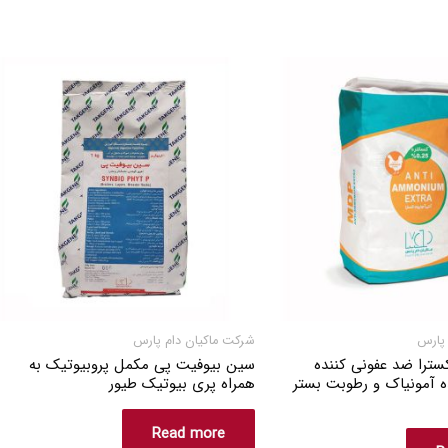
 پارس
شرکت ماکیان دام پارس
کسترا ضد عفونی کننده
سین بیوفیت پی مکمل پروبیوتیک به
 آمونیاک و رطوبت بستر
همراه پری بیوتیک طیور
Read more