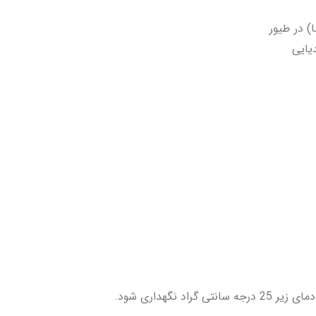
 در طیور
یایی
نگهداری شود.