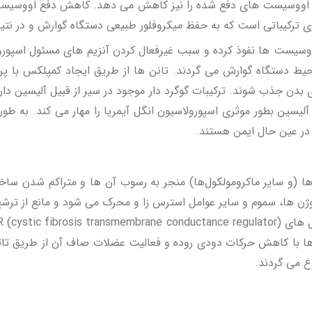
 اووسیست های دفع شده را نیز کاهش می دهد. کاهش دفع اووسیست من
حاوی ترکیباتی است که به حفظ میکروفلور طبیعی دستگاه گوارش و در ن
ووسیست ها نفوذ کرده و سبب غیرفعال کردن آنزیم های مسئول اسپورولا
یط دستگاه گوارش می گردند. تانن ها از طریق ایجاد کمپلکس با پر
بدن جذب شوند. ترکیبات گوگرد دار موجود در سیر از قبیل آلیسین د
لیسین بطور موثری اسپورولاسیون انگل آیمریا را مهار می کند. به ط
و در عین حال ایمن هستند.
ها (و سایر ماکرومولکول‌ها) منجر به رسوب آن ها و متراکم شدن س
ن ها، سموم و سایر عوامل استرس زا و محرک می شود و مانع از ترشح ب
ها با کاهش حرکات دودی روده و فعالیت عضلات صاف آن از طریق تا
ع می گردند.