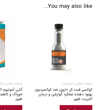
You may also like…
شرکت ماکیان دام پارس
شرکت ماکیان دام
کوکسی فیت ال داروی ضد کوکسیدیوز،
آنتی آمونیوم ا
بهبود دهنده عملکرد گوارشی و درمان
خوراک و کاهنده
آنتریت طیور
طیور