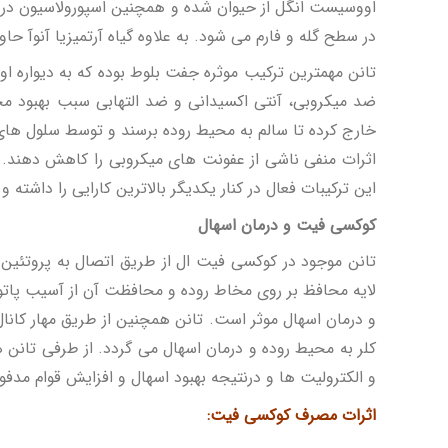
اووسیست انگل از حیوان شده و همچنین اسپورولاسیون در
در سطح گله و فارم می شود. به علاوه گیاه آرتمیزیا آنوآ 
تانن مهمترین ترکیب موثره جفت بلوط بوده که به دیواره ا
ضد میکروبی، آنتی اکسیدانی و ضد التهابی سبب بهبود مح
خارج کرده تا سالم به محیط روده برسند و توسط سلول های 
اثرات منفی ناشی از عفونت های میکروبی را کاهش دهند. آ
این ترکیبات فعال در کنار یکدیگر بالاترین کارایی را داشته 
کوکسی فیت و درمان اسهال
تانن موجود در کوکسی فیت ال از طریق اتصال به پروتئین‌
لایه محافظ بر روی مخاط روده و محافظت آن از آسیب پاتوژ
و درمان اسهال موثر است.
کلر به محیط روده و درمان اسهال می گردد.
از طرفی تانن 
و الکترولیت ها و درنتیجه بهبود اسهال و افزایش قوام مدفو
اثرات مصرف کوکسی فیت: