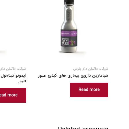
شرکت ماکیان دام پارس
شرکت ماکیان دام
هپامارین داروی بیماری های کبدی طیور
ایمونواکینامول
طیور
Read more
ead more