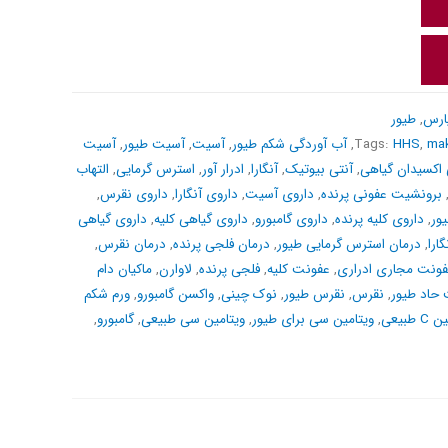
ارس
,
طیور
ma
,
HHS
Tags:
,
آب آوردگی شکم طیور
,
آسیت
,
آسیت طیور
,
آسیت
 اکسیدان گیاهی
,
آنتی بیوتیک
,
آنگارا
,
ادرار آور
,
استرس گرمایی
,
التهاب
برونشیت عفونی پرنده
,
داروی آسیت
,
داروی آنگارا
,
داروی نقرس
,
ور
,
داروی کلیه پرنده
,
داروی گامبورو
,
داروی گیاهی کلیه
,
داروی گیاهی
ارا
,
درمان استرس گرمایی طیور
,
درمان فلجی پرنده
,
درمان نقرس
,
ونت مجاری ادراری
,
عفونت کلیه
,
فلجی پرنده
,
لاوارن
,
ماکیان دام
 حاد طیور
,
نقرس
,
نقرس طیور
,
نوک چینی
,
واکسن گامبورو
,
ورم شکم
 طبیعی
,
ویتامین سی برای طیور
,
ویتامین سی طبیعی
,
گامبورو
,