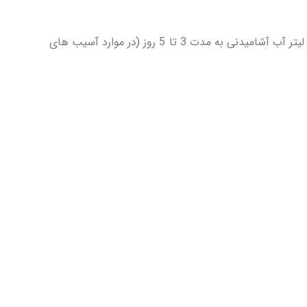
250 میلی لیتر در 1000 لیتر آب آشامیدنی به مدت 3 تا 5 روز (در موارد آسیب های