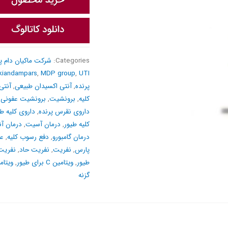
Categories:
شرکت ماکیان دام پ
kiandampars
,
MDP group
,
UTI
پرنده
,
آنتی اکسیدان طبیعی
,
آنتی
کلیه
,
برونشیت
,
برونشیت عفونی
,
داروی نقرس پرنده
,
داروی کلیه طی
کلیه طیور
,
درمان آسیت
,
درمان آنگ
درمان گامبورو
,
دفع رسوب کلیه
,
عف
پارس
,
نفریت
,
نفریت حاد
,
نفریت
طیور
,
ویتامین C برای طیور
,
ویتامین C
گزنه