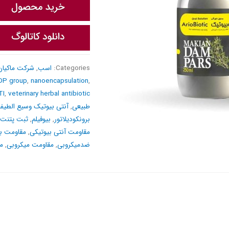
Categories:
اسب
,
شرکت ماکیان
DP group
,
nanoencapsulation
,
TI
,
veterinary herbal antibiotic
طبیعی
,
آنتی بیوتیک وسیع الطیف
برونکودیلاتور
,
بیوفیلم
,
ثبت پتنت pct
مقاومت آنتی بیوتیکی
,
مقاومت با
ضدمیکروبی
,
مقاومت میکروبی
,
م