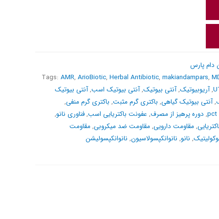
 دام پارس
Tags:
AMR
,
ArioBiotic
,
Herbal Antibiotic
,
makiandampars
,
M
U
,
آریوبیوتیک
,
آنتی بیوتیک
,
آنتی بیوتیک اسب
,
آنتی بیوتیک
,
آنتی بیوتیک گیاهی
,
باکتری گرم مثبت
,
باکتری گرم منفی
,
,
دوره پرهیز از مصرف
,
عفونت باکتریایی اسب
,
فناوری نانو
,
کتریایی
,
مقاومت دارویی
,
مقاومت ضد میکروبی
,
مقاومت
وکولیتیک
,
نانو
,
نانوانکپسولاسیون
,
نانوانکپسولیشن