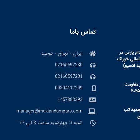
تماس باما
ام پارس در
ایران - تهران - توحید
المللی خوراک
02166597230
ید اکسپو)
02166597231
 مقاومت
09304117299
1457883393
جدید تب
manager@makiandampars.com
شنبه تا چهارشنبه ساعت 8 الی 17