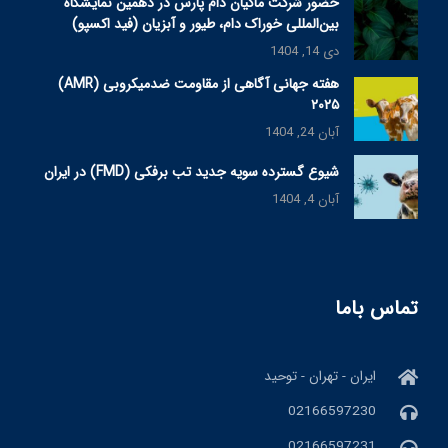
حضور شرکت ماکیان دام پارس در دهمین نمایشگاه
بین‌المللی خوراک دام، طیور و آبزیان (فید اکسپو)
دی 14, 1404
هفته جهانی آگاهی از مقاومت ضدمیکروبی (AMR)
۲۰۲۵
آبان 24, 1404
شیوع گسترده سویه جدید تب برفکی (FMD) در ایران
آبان 4, 1404
تماس باما
ایران - تهران - توحید
02166597230
02166597231