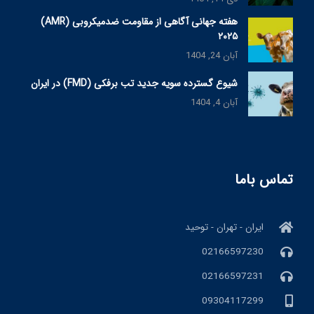
هفته جهانی آگاهی از مقاومت ضدمیکروبی (AMR)
۲۰۲۵
آبان 24, 1404
شیوع گسترده سویه جدید تب برفکی (FMD) در ایران
آبان 4, 1404
تماس باما
ایران - تهران - توحید
02166597230
02166597231
09304117299