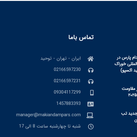
تماس باما
ام پارس در
ایران - تهران - توحید
المللی خوراک
02166597230
ید اکسپو)
02166597231
 مقاومت
09304117299
1457883393
جدید تب
manager@makiandampars.com
شنبه تا چهارشنبه ساعت 8 الی 17