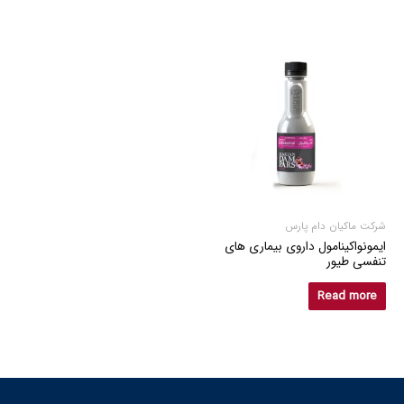
شرکت ماکیان دام پارس
ایمونواکینامول داروی بیماری های
تنفسی طیور
Read more