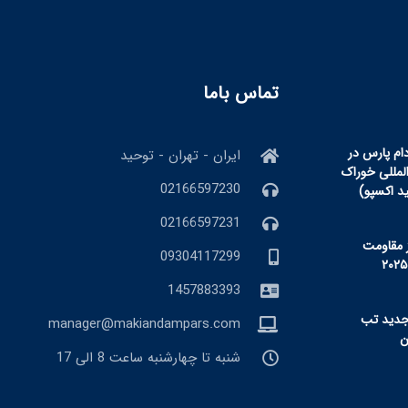
تماس باما
ام پارس در
ایران - تهران - توحید
المللی خوراک
02166597230
ید اکسپو)
02166597231
 مقاومت
09304117299
1457883393
جدید تب
manager@makiandampars.com
شنبه تا چهارشنبه ساعت 8 الی 17