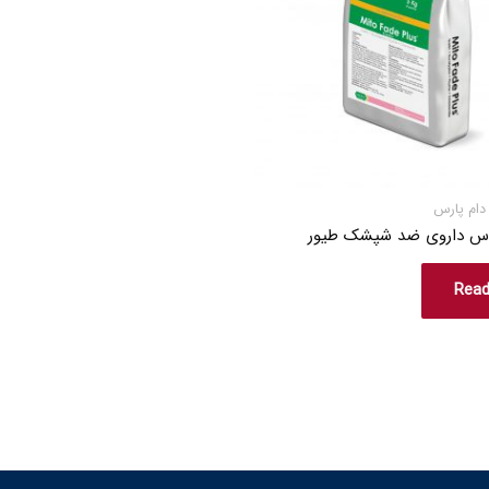
دام پارس
لاس داروی ضد شپشک طیور
Rea