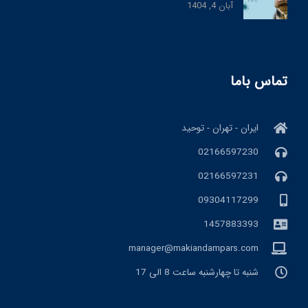
آبان 4, 1404
تماس باما
ایران - تهران - توحید
02166597230
02166597231
09304117299
1457883393
manager@makiandampars.com
شنبه تا چهارشنبه ساعت 8 الی 17