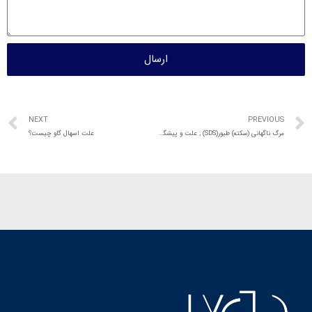
ارسال
NEXT
PREVIOUS
مرگ ناگهانی (سکته) طیور(SDS) ; علت و پیشگیری
علت اسهال گاو چیست؟