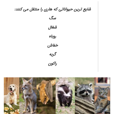
شایع ترین حیواناتی که هاری را منتقل می کنند:
سگ
شغال
روباه
خفاش
گربه
راکون