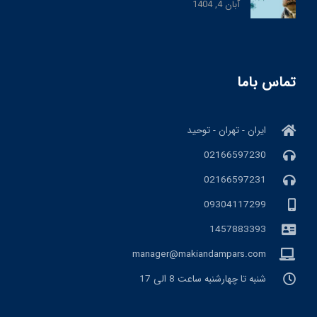
آبان 4, 1404
تماس باما
ایران - تهران - توحید
02166597230
02166597231
09304117299
1457883393
manager@makiandampars.com
شنبه تا چهارشنبه ساعت 8 الی 17