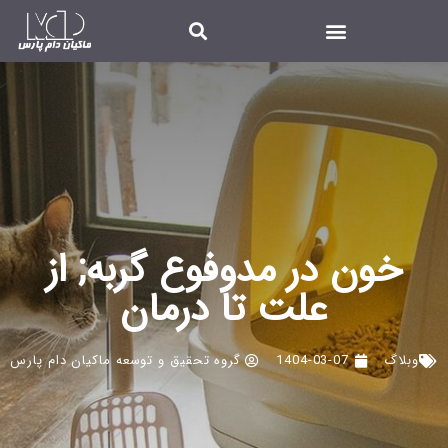
خون در مدوفوع گربه; از
علت تا درمان
وبلاگ
1404-03-07
گروه تحقیق و توسعه ماکیان دام پارس