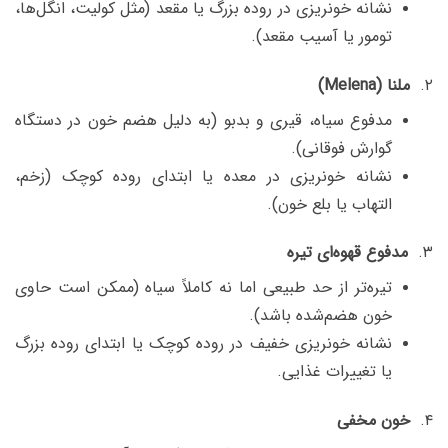
نشانه خونریزی در روده بزرگ یا مقعد (مثل کولیت، انگل‌ها،
تومور یا آسیب مقعد).
۲.
ملنا (Melena)
مدفوع سیاه، قیری و بدبو
(به دلیل هضم خون در دستگاه
گوارش فوقانی).
نشانه خونریزی در
معده یا ابتدای روده کوچک
(زخم،
التهاب یا بلع خون).
۳.
مدفوع قهوه‌ای تیره
تیره‌تر از حد طبیعی
اما نه کاملاً سیاه (ممکن است حاوی
خون هضم‌شده باشد).
نشانه خونریزی
خفیف در روده کوچک یا ابتدای روده بزرگ
یا تغییرات غذایی.
۴.
خون مخفی