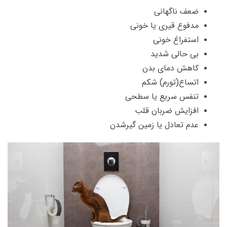
ضعف ناگهانی
مدفوع قیری یا خونی
استفراغ خونی
بی حالی شدید
کاهش دمای بدن
اتساع(تورم) شکم
تنفس سریع یا سطحی
افزایش ضربان قلب
عدم تعادل یا زمین گیرشدن