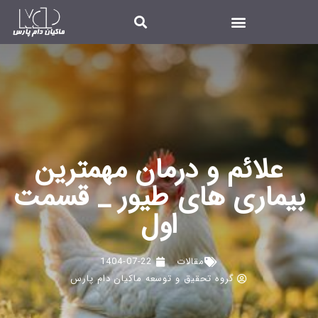
علائم و درمان مهمترین
بیماری های طیور _ قسمت
اول
مقالات
1404-07-22
گروه تحقیق و توسعه ماکیان دام پارس