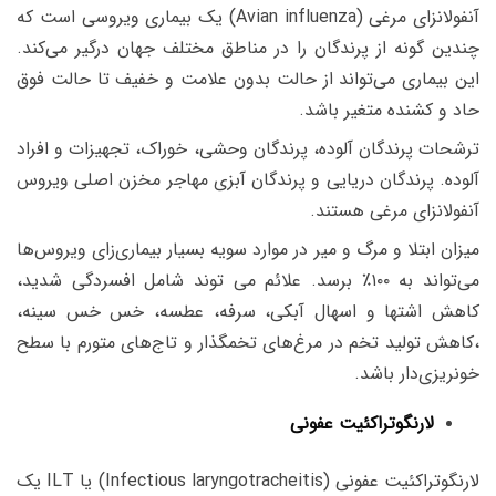
آنفولانزای مرغی (Avian influenza) یک بیماری ویروسی است که
چندین گونه از پرندگان را در مناطق مختلف جهان درگیر می‌کند.
این بیماری می‌تواند از حالت بدون علامت و خفیف تا حالت فوق
حاد و کشنده متغیر باشد.
ترشحات پرندگان آلوده، پرندگان وحشی، خوراک، تجهیزات و افراد
آلوده. پرندگان دریایی و پرندگان آبزی مهاجر مخزن اصلی ویروس
آنفولانزای مرغی هستند.
میزان ابتلا و مرگ و میر در موارد سویه بسیار بیماری‌زای ویروس‌ها
می‌تواند به ۱۰۰
٪
برسد. علائم می توند شامل افسردگی شدید،
کاهش اشتها و اسهال آبکی، سرفه، عطسه، خس خس سینه،
،کاهش تولید تخم در مرغ‌های تخمگذار و تاج‌های متورم با سطح
خونریزی‌دار باشد.
لارنگوتراکئیت عفونی
لارنگوتراکئیت عفونی (Infectious laryngotracheitis) یا ILT یک