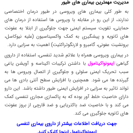
مدیریت مهمترین بیماری های طیور
به طور کلی بیماری های ویروسی در طیور درمان اختصاصی
ندارند، از این رو در مقابله با ویروس ها استفاده از درمان های
حمایتی، تقویت سیستم ایمنی جهت جلوگیری از ابتلا به عفونت
های ثانویه و پیشگیری به کمک واکسیناسیون (علیه نیوکاسل،
برونشیت عفونی، گامبرو و لارنگوتراکئیت) اهمیت به سزایی دارد.
در بیماری ویروسی همراه با علائم شدید تنفسی، استفاده از داروی
گیاهی
ایمونواکینامول
با داشتن ترکیبات اکیناسه و آویشن یاغی
سبب تحریک ایمنی سلولی و جلوگیری از اتصال ویروس ها به
گیرنده ها می شود. همچنین با افزایش سطح آنتی بادی ها می
تواند تاثیر به سزایی در افزایش ایمنی طیور داشته باشد. این دارو
دارای خاصیت خلط آور بوده که به پاکسازی مجاری تنفسی کمک
می کند و با خاصیت ضد باکتریایی و ضد قارچی از بروز عفونت
های ثانویه جلوگیری می کند.
جهت دریافت اطلاعات بیشتر از داروی بیماری تنفسی
ایمونواکینامول اینجا کلیک کنید.