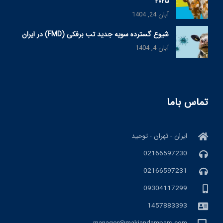
۲۰۲۵
آبان 24, 1404
شیوع گسترده سویه جدید تب برفکی (FMD) در ایران
آبان 4, 1404
تماس باما
ایران - تهران - توحید
02166597230
02166597231
09304117299
1457883393