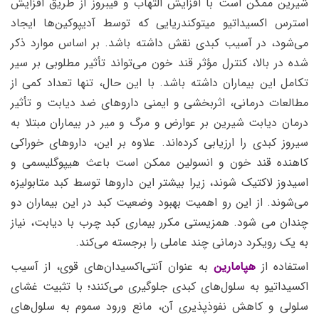
شیرین ممکن است با افزایش التهاب و فیبروز از طریق افزایش
استرس اکسیداتیو میتوکندریایی که توسط آدیپوکین‌ها ایجاد
می‌شود، در آسیب کبدی نقش داشته باشد. بر اساس موارد ذکر
شده در بالا، کنترل مؤثر قند خون می‌تواند تأثیر مطلوبی بر سیر
تکامل این بیماران داشته باشد. با این حال، تنها تعداد کمی از
مطالعات درمانی، اثربخشی و ایمنی داروهای ضد دیابت و تأثیر
درمان دیابت شیرین بر عوارض و مرگ و میر در بیماران مبتلا به
سیروز کبدی را ارزیابی کرده‌اند. علاوه بر این، داروهای خوراکی
کاهنده قند خون و انسولین ممکن است باعث هیپوگلیسمی و
اسیدوز لاکتیک شوند، زیرا بیشتر این داروها توسط کبد متابولیزه
می‌شوند. از این رو اهمیت بهبود وضعیت کبد در این بیماران دو
چندان می شود. همزیستی مکرر بیماری کبد چرب با دیابت، نیاز
به یک رویکرد درمانی چند عاملی را برجسته می‌کند.
استفاده از
هپامارین
به عنوان آنتی‌اکسیدان‌های قوی، از آسیب
اکسیداتیو به سلول‌های کبدی جلوگیری می‌کنند؛ با تثبیت غشای
سلولی و کاهش نفوذپذیری آن، مانع ورود سموم به سلول‌های