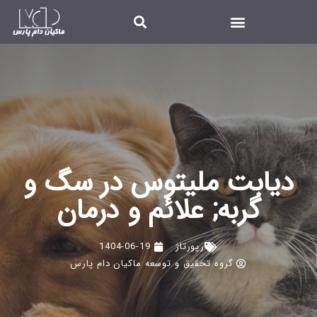
دیابت ملیتوس در سگ و
گربه; علائم و درمان
رپورتاژ
1404-06-19
گروه تحقیق و توسعه ماکیان دام پارس