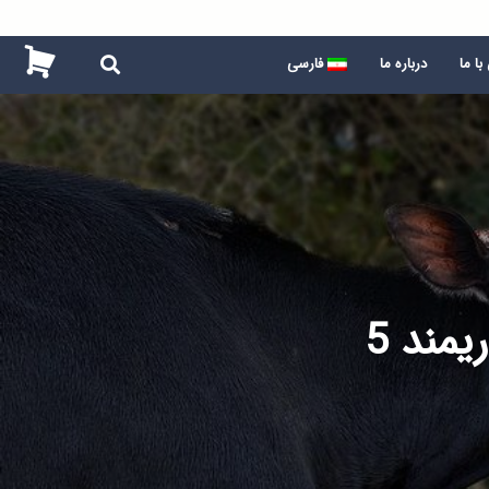
ا ما
درباره ما
فارسی
مند 5