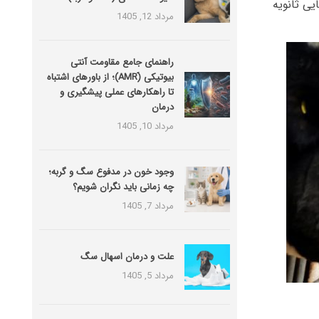
ی ثانویه
مرداد 12, 1405
راهنمای جامع مقاومت آنتی
بیوتیکی (َAMR)؛ از باورهای اشتباه
تا راهکارهای عملی پیشگیری و
درمان
مرداد 10, 1405
وجود خون در مدفوع سگ و گربه؛
چه زمانی باید نگران شویم؟
مرداد 7, 1405
علت و درمان اسهال سگ
مرداد 5, 1405