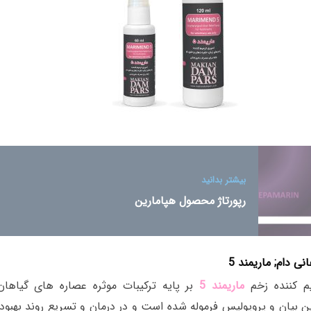
بیشتر بدانید
رپورتاژ محصول هپامارین
نی دام
;
ماریمند 5
م کننده زخم
ماریمند 5
بر پایه ترکیبات موثره عصاره های گیاهان 
ن بیان و پروپولیس فرموله شده است و در درمان و تسریع روند بهبود