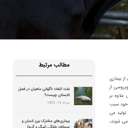
مطالب مرتبط
FMD نیز می گویند یکی از بیماری
است که توسط 7 سویه مختلف ویروسی از
علت تلفات ناگهانی ماهیان در فصل
 برفکی علاوه بر
تابستان چیست؟
مرداد 14, 1405
 خود سبب
تولید می
می شوند،
بیماری‌های مشترک بین انسان و
حیوانات خانگی (سگ و گربه)