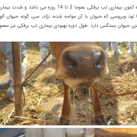
دوره نهفتگی با دوره کمون بیماری تب برفکی عموما 2 تا 14 روزه می باش
لود ویروسی که حیوان با آن مواجه شده، نژاد، سن، گونه حیوان آلو