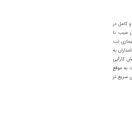
 کامل در
ن سبب نا
یماری تب
مداران به
یش کارآیی
 به موقع
ی سریع تر