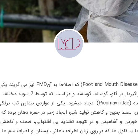
بیماری تب برفکی (Foot and Mouth Disease) که اصلاحا به آن
های عفونی بسیار واگیردار در گاو، گوساله، گوسفند و بز 
خانواده پیکورناویریده (Picornaviridae) ایجاد میشود. یکی از عوارض بیماری تب
گش، سقط جنین و کاهش تولید شیر، ایجاد زخم در حفره دهان بوده که
 خوردن و آشامیدن و در نتیجه تشدید بی اشتهایی، ضعف و کاهش 
ا یا تاول ها که بر روی زبان اطراف دهانی، پستان و اطراف سم ها 