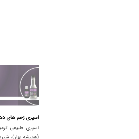
اسپری زخم های دها
اسپری طبیعی ترمی
(همیشه بهار)، شیری