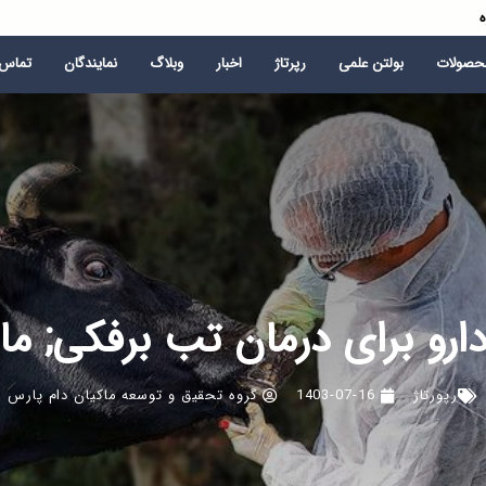
ه
محصولات
بولتن علمی
رپرتاژ
اخبار
وبلاگ
نمایندگان
تماس ب
ارو برای درمان تب برفکی; ماری
رپورتاژ
1403-07-16
گروه تحقیق و توسعه ماکیان دام پارس