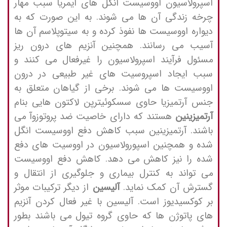
اسپرولاسیون اووسیست انگل های آیمریا سبب مهار
چرخه زندگی آن ها می شوند. به این صورت که به
دیواره اووسیست ها نفوذ کرده و به سیتوپلاسم آن ها
آسیب می رسانند. همچنین آنزیم های درون ریز
مسئول فرآیند اسپرولاسیون را غیرفعال می کنند و
سبب ایجاد اسپروسیت های غیر طبیعی در درون
اووسیست ها می شوند. برخی از گیاهان متعلق به
جنس آرتمیزیا حاوی سسکوئیترپن لاکتون هایی بنام
آرتمیزینین
هستند که دارای خاصیت ضد پروتوزوآ می
باشند. آرتمیزینین سبب کاهش دفع اووسیست انگل
شده و همچنین اسپورولاسیون در اووسیت های دفع
شده را نیز کاهش می دهد. کاهش دفع اووسیست
می تواند به کنترل بیماری و جلوگیری از انتقال و
گسترش آن کمک نماید.
آلیسین
از دیگر ترکیبات موثر
بر کوکسیدیوز است. آلیسین با غیر فعال کردن آنزیم
های پاتوژن ها که حاوی گروه تیول می باشند بطور