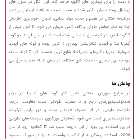
یا زمینه را برای بیماری های ثانویه فراهم کند. این انگل در سلول های
اپیتلیال روده حیوان تکثیر شده و سبب آسیب به بافت اپیتلیال روده و
درنتیجه اختلال در هضم و جذب مواد غذایی، اسهال، خونریزی، افزایش
ابتلا به سایر عوامل عفونی و تلف شدن حیوان می شود. تا کنون بیش از
7 گونه آیمریا در گونه مرغ شناسایی شده است که در میان آن ها دو گونه
آیمریا تنلا و آیمریا نکاتریکس بیماری زا ترین بوده و گونه های آیمریا
اسرولینا، آیمریا ماگزیما و آیمریا تنلا شایع ترین هستند. این 7 گونه سالانه
موجب بروز بیماری با حدت های مختلف در بیش از 60 میلیارد مرغ می
شوند.
چالش ها
در مزارع پرورش صنعتی طیور اکثر گونه های آیمریا در برابر
ضدکوکسیدیوزهای رایج و با مصرف طولانی مدت مقاومت دارند.
مقاومت دارویی در اثر مصرف طولانی مدت و دوز پایین ترکیبات
ضدکوکسیدیوزی ایجاد می شود. گسترش روزافزون مقاومت های دارویی
در پی استفاده بی رویه از این داروها سبب شد تا اتحادیه اروپا از سال
2006، استفاده پیشگیرانه از کوکسیدیواستات ها را در خوراک محدود