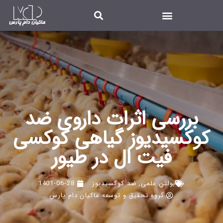
بررسی اثرات داروی ضد
کوکسیدیوز گیاهی کوکسی
فیت ال در طیور
بولتن علمی
,
ضد کوکسیدیوز
1401-06-28
گروه تحقیق و توسعه ماکیان دام پارس