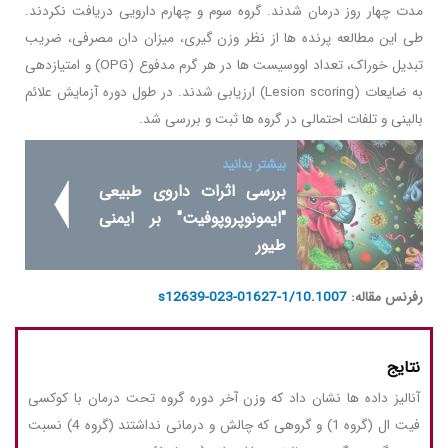
مدت چهار روز درمان شدند. گروه سوم و چهارم دارویی دریافت نکردند.
طی این مطالعه پرنده ها از نظر وزن گیری، میزان دان مصرفی، ضریب
تبدیل خوراک، تعداد اووسیست ها در هر گرم مدفوع (OPG) و امتیازدهی
به ضایعات (Lesion scoring) ارزیابی شدند. در طول دوره آزمایش علائم
بالینی و تلفات احتمالی در گروه ها ثبت و بررسی شد.
بیشتر بدانید
بررسی اثرات داروی طبیعی
"ایمونوپروپوفیت" بر ایمنی
طیور
رفرنس مقاله:
10.1007/s12639-023-01627-1
نتایج
آنالیز داده ها نشان داد که وزن آخر دوره گروه تحت درمان با کوکسی
فیت ال (گروه 1) و گروهی که چالش و درمانی نداشتند (گروه 4) نسبت