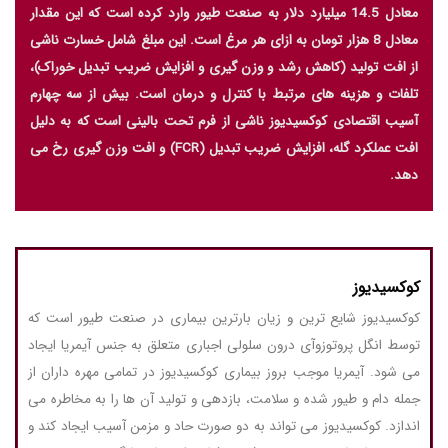
معادل 14.5 میلیارد دلار به صنعت طیور وارد کرده است که این مقدار
معادل 8 هزار تومان به ازای هر مرغ است. این مبلغ شامل خسارت ناشی
از افت تولید (کاهش رشد و وزن گیری و افزایش ضریب تبدیل خوراک)،
تلفات و هزینه های مرتبط با کنترل و درمان است. بیش از سه چهارم
آسیب اقتصادی کوکسیدیوز ناشی از فرم تحت بالینی است که به دلیل
افت عملکرد گله، افزایش ضریب تبدیل (FCR) و افت وزن گیری رخ می
دهد.
کوکسیدیوز
کوکسیدیوز شایع ترین و زیان بارترین بیماری در صنعت طیور است که
توسط انگل پروتوزوآی درون سلولی اجباری متعلق به جنس آیمریا ایجاد
می شود. آیمریا موجب بروز بیماری کوکسیدیوز در تمامی مهره داران از
جمله دام و طیور شده و سلامت، بازدهی و تولید آن ها را به مخاطره می
اندازد. کوکسیدیوز می تواند به دو صورت حاد و مزمن آسیب ایجاد کند و