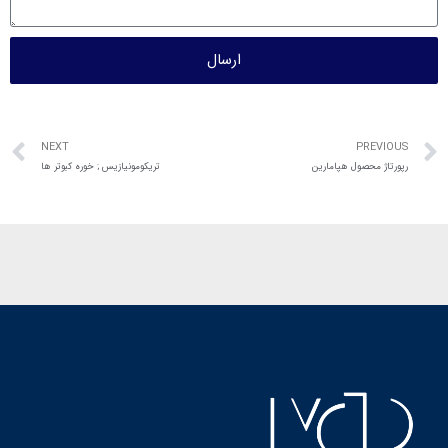
ارسال
NEXT
PREVIOUS
رپورتاژ محصول هپامارین
تریکومونیازیس ; خوره کبوتر ها